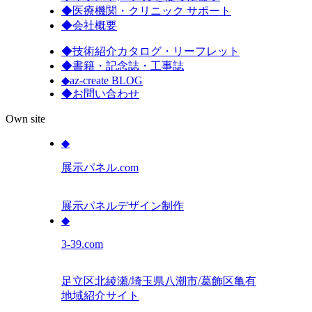
◆
医療機関・クリニック サポート
◆
会社概要
◆
技術紹介カタログ・リーフレット
◆
書籍・記念誌・工事誌
◆
az-create BLOG
◆
お問い合わせ
Own site
◆
展示パネル.com
展示パネルデザイン制作
◆
3-39.com
足立区北綾瀬/埼玉県八潮市/葛飾区亀有
地域紹介サイト